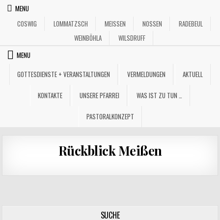
Skip
MENU
to
COSWIG
LOMMATZSCH
MEISSEN
NOSSEN
RADEBEUL
content
WEINBÖHLA
WILSDRUFF
MENU
GOTTESDIENSTE + VERANSTALTUNGEN
VERMELDUNGEN
AKTUELL
KONTAKTE
UNSERE PFARREI
WAS IST ZU TUN …
PASTORALKONZEPT
Rückblick Meißen
SUCHE