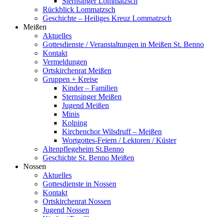
Sternsinger Lommatzsch
Rückblick Lommatzsch
Geschichte – Heiliges Kreuz Lommatzsch
Meißen
Aktuelles
Gottesdienste / Veranstaltungen in Meißen St. Benno
Kontakt
Vermeldungen
Ortskirchenrat Meißen
Gruppen + Kreise
Kinder – Familien
Sternsinger Meißen
Jugend Meißen
Minis
Kolping
Kirchenchor Wilsdruff – Meißen
Wortgottes-Feiern / Lektoren / Küster
Altenpflegeheim St.Benno
Geschichte St. Benno Meißen
Nossen
Aktuelles
Gottesdienste in Nossen
Kontakt
Ortskirchenrat Nossen
Jugend Nossen