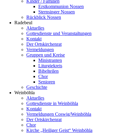
Kinder / Familien
Erstkommunion Nossen
Sternsinger Nossen
Rückblick Nossen
Radebeul
Aktuelles
Gottesdienste und Veranstaltungen
Kontakt
Der Ortskirchenrat
Vermeldungen
Gruppen und Kreise
Ministranten
Liturgiekreis
Bibelteilen
Chor
Senioren
Geschichte
Weinböhla
Aktuelles
Gottesdienste in Weinböhla
Kontakt
Vermeldungen Coswig/Weinböhla
Der Ortskirchenrat
Chor
Kirche „Heiliger Geist“ Weinböhla