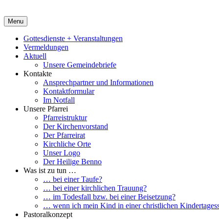
Menu
Gottesdienste + Veranstaltungen
Vermeldungen
Aktuell
Unsere Gemeindebriefe
Kontakte
Ansprechpartner und Informationen
Kontaktformular
Im Notfall
Unsere Pfarrei
Pfarreistruktur
Der Kirchenvorstand
Der Pfarreirat
Kirchliche Orte
Unser Logo
Der Heilige Benno
Was ist zu tun …
… bei einer Taufe?
… bei einer kirchlichen Trauung?
… im Todesfall bzw. bei einer Beisetzung?
… wenn ich mein Kind in einer christlichen Kindertagesst
Pastoralkonzept