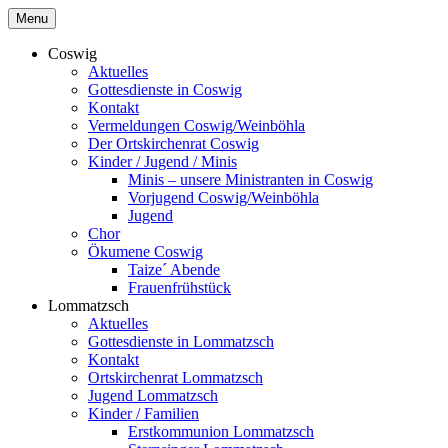
Skip
Menu
to
content
Coswig
Aktuelles
Gottesdienste in Coswig
Kontakt
Vermeldungen Coswig/Weinböhla
Der Ortskirchenrat Coswig
Kinder / Jugend / Minis
Minis – unsere Ministranten in Coswig
Vorjugend Coswig/Weinböhla
Jugend
Chor
Ökumene Coswig
Taize´ Abende
Frauenfrühstück
Lommatzsch
Aktuelles
Gottesdienste in Lommatzsch
Kontakt
Ortskirchenrat Lommatzsch
Jugend Lommatzsch
Kinder / Familien
Erstkommunion Lommatzsch