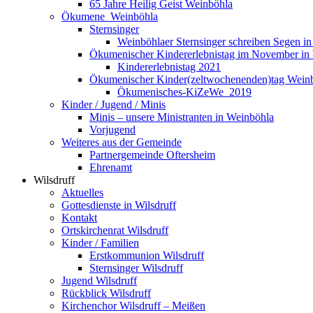
65 Jahre Heilig Geist Weinböhla
Ökumene_Weinböhla
Sternsinger
Weinböhlaer Sternsinger schreiben Segen in
Ökumenischer Kindererlebnistag im November in
Kindererlebnistag 2021
Ökumenischer Kinder(zeltwochenenden)tag Wein
Ökumenisches-KiZeWe_2019
Kinder / Jugend / Minis
Minis – unsere Ministranten in Weinböhla
Vorjugend
Weiteres aus der Gemeinde
Partnergemeinde Oftersheim
Ehrenamt
Wilsdruff
Aktuelles
Gottesdienste in Wilsdruff
Kontakt
Ortskirchenrat Wilsdruff
Kinder / Familien
Erstkommunion Wilsdruff
Sternsinger Wilsdruff
Jugend Wilsdruff
Rückblick Wilsdruff
Kirchenchor Wilsdruff – Meißen