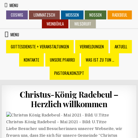
Skip
MENU
to
COSWIG
LOMMATZSCH
MEISSEN
NOSSEN
RADEBEUL
content
WEINBÖHLA
WILSDRUFF
MENU
GOTTESDIENSTE + VERANSTALTUNGEN
VERMELDUNGEN
AKTUELL
KONTAKTE
UNSERE PFARREI
WAS IST ZU TUN …
PASTORALKONZEPT
Christus-König Radebeul –
Herzlich willkommen
Christus-König Radebeul – Mai 2021 – Bild: U.Titze
Liebe Besucher und Besucherinnen unserer Webseite, wir
freuen uns, dass Sie sich für unsere Gemeinde “Christus