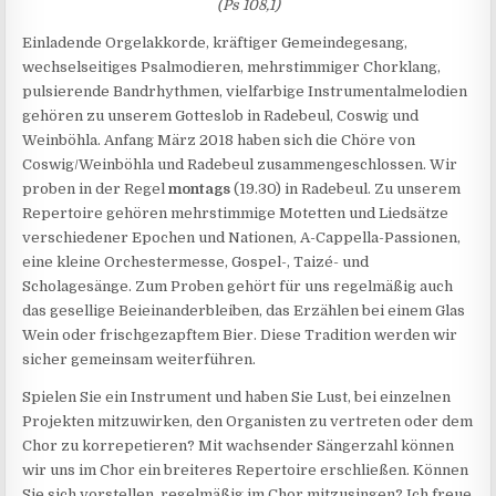
(Ps 108,1)
Einladende Orgelakkorde, kräftiger Gemeindegesang,
wechselseitiges Psalmodieren, mehrstimmiger Chorklang,
pulsierende Bandrhythmen, vielfarbige Instrumentalmelodien
gehören zu unserem Gotteslob in Radebeul, Coswig und
Weinböhla. Anfang März 2018 haben sich die Chöre von
Coswig/Weinböhla und Radebeul zusammengeschlossen. Wir
proben in der Regel
montags
(19.30) in Radebeul. Zu unserem
Repertoire gehören mehrstimmige Motetten und Liedsätze
verschiedener Epochen und Nationen, A-Cappella-Passionen,
eine kleine Orchestermesse, Gospel-, Taizé- und
Scholagesänge. Zum Proben gehört für uns regelmäßig auch
das gesellige Beieinanderbleiben, das Erzählen bei einem Glas
Wein oder frischgezapftem Bier. Diese Tradition werden wir
sicher gemeinsam weiterführen.
Spielen Sie ein Instrument und haben Sie Lust, bei einzelnen
Projekten mitzuwirken, den Organisten zu vertreten oder dem
Chor zu korrepetieren? Mit wachsender Sängerzahl können
wir uns im Chor ein breiteres Repertoire erschließen. Können
Sie sich vorstellen, regelmäßig im Chor mitzusingen? Ich freue