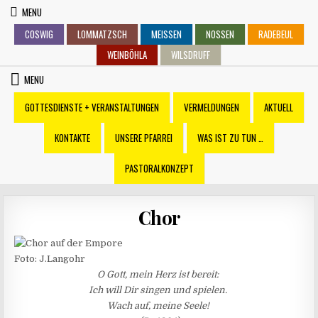
Skip
MENU
to
COSWIG
LOMMATZSCH
MEISSEN
NOSSEN
RADEBEUL
content
WEINBÖHLA
WILSDRUFF
MENU
GOTTESDIENSTE + VERANSTALTUNGEN
VERMELDUNGEN
AKTUELL
KONTAKTE
UNSERE PFARREI
WAS IST ZU TUN …
PASTORALKONZEPT
Chor
Foto: J.Langohr
O Gott, mein Herz ist bereit:
Ich will Dir singen und spielen.
Wach auf, meine Seele!