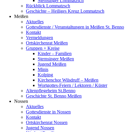
Sternsinger Lommatzsch
Rückblick Lommatzsch
Geschichte – Heiliges Kreuz Lommatzsch
Meißen
Aktuelles
Gottesdienste / Veranstaltungen in Meißen St. Benno
Kontakt
Vermeldungen
Ortskirchenrat Meißen
Gruppen + Kreise
Kinder – Familien
Sternsinger Meißen
Jugend Meißen
Minis
Kolping
Kirchenchor Wilsdruff – Meißen
Wortgottes-Feiern / Lektoren / Küster
Altenpflegeheim St.Benno
Geschichte St. Benno Meißen
Nossen
Aktuelles
Gottesdienste in Nossen
Kontakt
Ortskirchenrat Nossen
Jugend Nossen