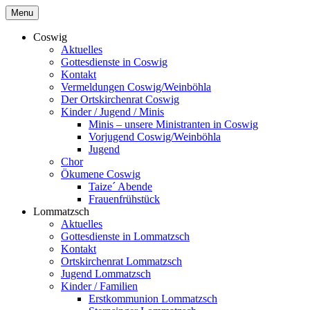
Skip
Menu
to
content
Coswig
Aktuelles
Gottesdienste in Coswig
Kontakt
Vermeldungen Coswig/Weinböhla
Der Ortskirchenrat Coswig
Kinder / Jugend / Minis
Minis – unsere Ministranten in Coswig
Vorjugend Coswig/Weinböhla
Jugend
Chor
Ökumene Coswig
Taize´ Abende
Frauenfrühstück
Lommatzsch
Aktuelles
Gottesdienste in Lommatzsch
Kontakt
Ortskirchenrat Lommatzsch
Jugend Lommatzsch
Kinder / Familien
Erstkommunion Lommatzsch