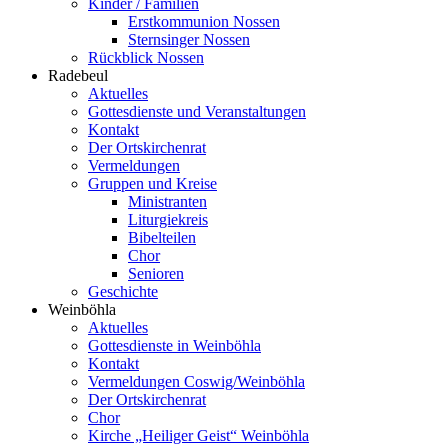
Kinder / Familien
Erstkommunion Nossen
Sternsinger Nossen
Rückblick Nossen
Radebeul
Aktuelles
Gottesdienste und Veranstaltungen
Kontakt
Der Ortskirchenrat
Vermeldungen
Gruppen und Kreise
Ministranten
Liturgiekreis
Bibelteilen
Chor
Senioren
Geschichte
Weinböhla
Aktuelles
Gottesdienste in Weinböhla
Kontakt
Vermeldungen Coswig/Weinböhla
Der Ortskirchenrat
Chor
Kirche „Heiliger Geist“ Weinböhla