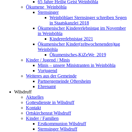
65 Jahre Heilig Geist Weinböhla
Ökumene_Weinböhla
Sternsinger
Weinböhlaer Sternsinger schreiben Segen
in Staatskanzlei 2018
Ökumenischer Kindererlebnistag im November
in Weinböhla
Kindererlebnistag 2021
Ökumenischer Kinder(zeltwochenenden)tag
Weinböhla
Ökumenisches-KiZeWe_2019
Kinder / Jugend / Minis
Minis – unsere Ministranten in Weinböhla
Vorjugend
Weiteres aus der Gemeinde
Partnergemeinde Oftersheim
Ehrenamt
Wilsdruff
Aktuelles
Gottesdienste in Wilsdruff
Kontakt
Ortskirchenrat Wilsdruff
Kinder / Familien
Erstkommunion Wilsdruff
Sternsinger Wilsdruff