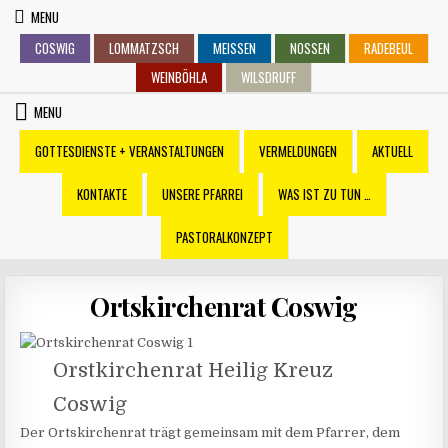
Skip
MENU
to
COSWIG
LOMMATZSCH
MEISSEN
NOSSEN
RADEBEUL
content
WEINBÖHLA
WILSDRUFF
MENU
GOTTESDIENSTE + VERANSTALTUNGEN
VERMELDUNGEN
AKTUELL
KONTAKTE
UNSERE PFARREI
WAS IST ZU TUN …
PASTORALKONZEPT
Ortskirchenrat Coswig
Orstkirchenrat Heilig Kreuz
Coswig
Der Ortskirchenrat trägt gemeinsam mit dem Pfarrer, dem