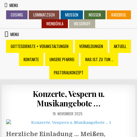
Skip
MENU
to
COSWIG
LOMMATZSCH
MEISSEN
NOSSEN
RADEBEUL
content
WEINBÖHLA
WILSDRUFF
MENU
GOTTESDIENSTE + VERANSTALTUNGEN
VERMELDUNGEN
AKTUELL
KONTAKTE
UNSERE PFARREI
WAS IST ZU TUN …
PASTORALKONZEPT
Konzerte, Vespern u.
Musikangebote …
PUBLISHED
19. NOVEMBER 2025
DATE:
Herzliche Einladung … Meißen,